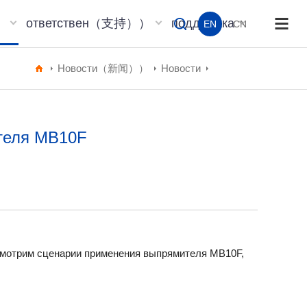
）
ответствен（支持））
поддержка
EN
CN
Новости（新闻））
Новости
теля MB10F
смотрим сценарии применения выпрямителя MB10F,