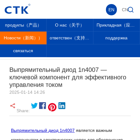
EN
CN
продукты（产品）
О нас（关于）
Прикладная（应用））
Новости（新闻））
ответствен（支持））
поддержка
связаться
Новости（新闻））
_
_
Новости（新闻））
_
Новости
_
Выпрямительный диод 1n4007 —
ключевой компонент для эффективного
управления током
2025-01-14 14:26
Share:
Выпрямительный диод 1n4007
является важным
компонентом в электрических цепях для обеспечения