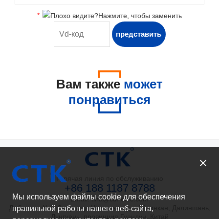
*
Вам также
может
понравиться
Горячая линия по обслуживанию
+86 188 1187 8788
Мы используем файлы cookie для обеспечения
Email: tina@ctk-elec.com
Добавить: №3, 3-я улица Чаюань-роуд, Айлинкан, Далиншань,
правильной работы нашего веб-сайта,
Дунгуань, провинция Гуандун, Китай