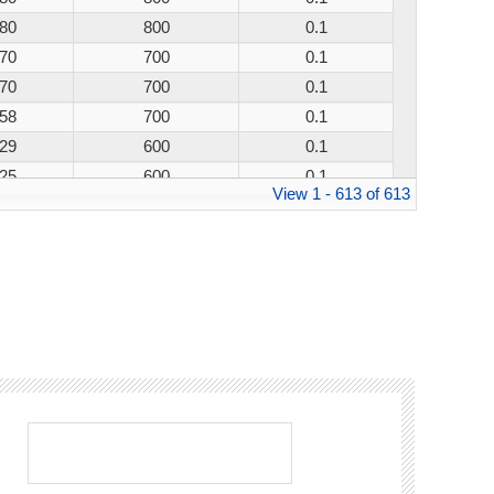
80
800
0.1
70
700
0.1
70
700
0.1
58
700
0.1
29
600
0.1
25
600
0.1
View 1 - 613 of 613
25
600
0.1
25
600
0.1
25
600
0.1
21
600
0.1
21
600
0.1
21
600
0.1
21
600
0.1
17
600
0.1
17
600
0.1
：
17
600
0.1