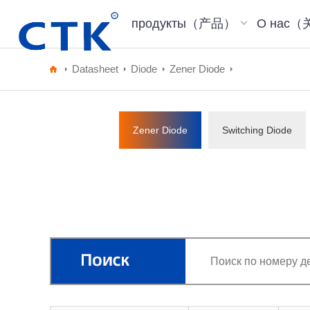
продукты（产品）
О нас
Datasheet
Diode
Zener Diode
Zener Diode
Switching Diode