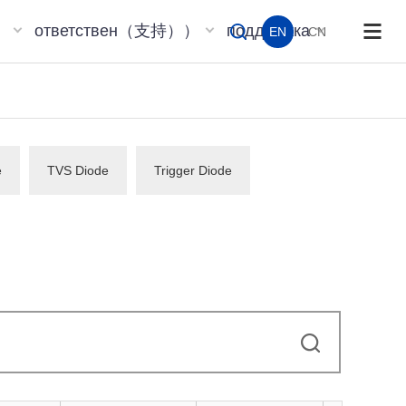
）
ответствен（支持））
поддержка
EN
CN
e
TVS Diode
Trigger Diode