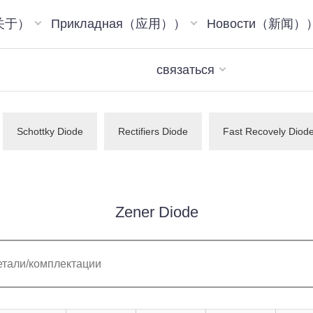
（关于）
Прикладная（应用））
Новости（新闻）
связаться
Schottky Diode
Rectifiers Diode
Fast Recovely Diod
Zener Diode