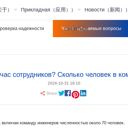
（关于）
Прикладная（应用））
Новости（新闻）
связаться
роверка надежности
Часто задаваемые вопросы
йчас сотрудников? Сколько человек в к
2024-10-31 18:10
Share:
, включая команду инженеров численностью около 70 человек.