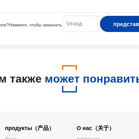
м также
может понравит
продукты（产品）
О нас（关于）
Диоды
вступление