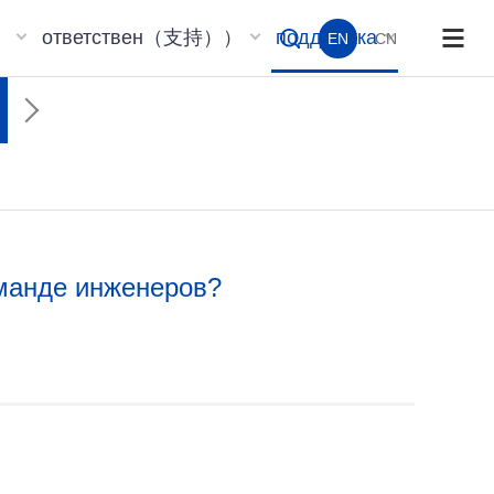
）
ответствен（支持））
поддержка
EN
CN
оманде инженеров?