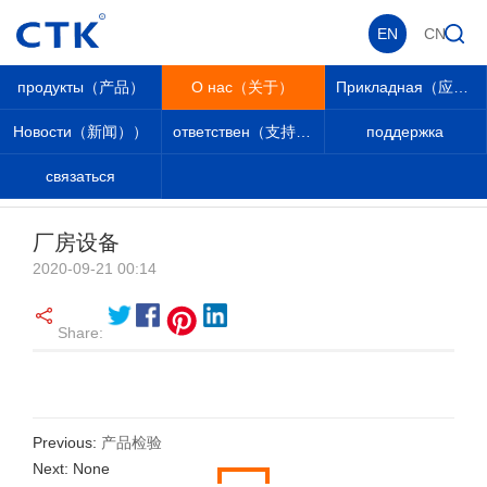
EN
CN
продукты（产品）
О нас（关于）
Прикладная（应用））
Новости（新闻））
ответствен（支持））
поддержка
связаться
О нас（关于）
_
_
О нас（关于）
_
Производство и оборудование
_
厂房设备
2020-09-21 00:14
Share:
Previous:
产品检验
Next: None