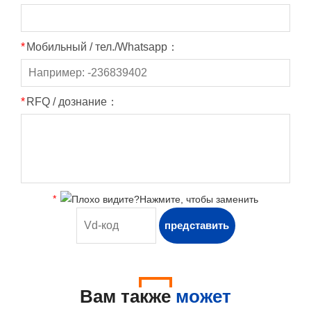
*
Мобильный / тел./Whatsapp：
*
RFQ / дознание：
*
Вам также
может