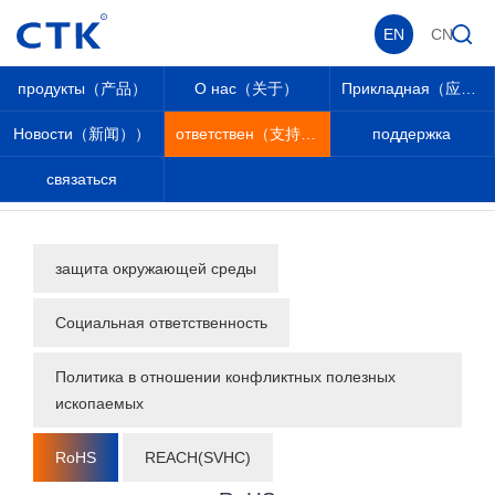
EN
CN
продукты（产品）
О нас（关于）
Прикладная（应用））
Новости（新闻））
ответствен（支持））
поддержка
связаться
_
_
ответствен（支持））
_
RoHS
_
защита окружающей среды
Социальная ответственность
Политика в отношении конфликтных полезных
ископаемых
RoHS
REACH(SVHC)