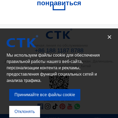
понравиться
Горячая линия по обслуживанию
+86 188 1187 8788
Мы используем файлы cookie для обеспечения
Email: tina@ctk-elec.com
Добавить: №3, 3-я улица Чаюань-роуд, Айлинкан, Далиншань,
правильной работы нашего веб-сайта,
Дунгуань, провинция Гуандун, Китай
персонализации контента и рекламы,
Контакт в WhatsApp
предоставления функций социальных сетей и
анализа трафика.
Принимайте все файлы cookie
следуйте за нами
Отклонять