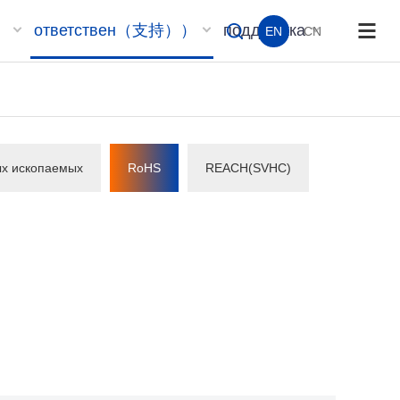
）
ответствен（支持））
поддержка
EN
CN
ых ископаемых
RoHS
REACH(SVHC)