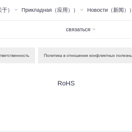
（关于）
Прикладная（应用））
Новости（新闻）
связаться
тветственность
Политика в отношении конфликтных полезн
RoHS