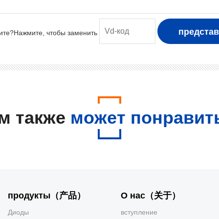
м также
может понравит
продукты（产品）
О нас（关于）
Диоды
вступление