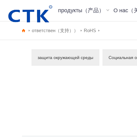
продукты（产品）
О нас
ответствен（支持））
RoHS
защита окружающей среды
Социальная о