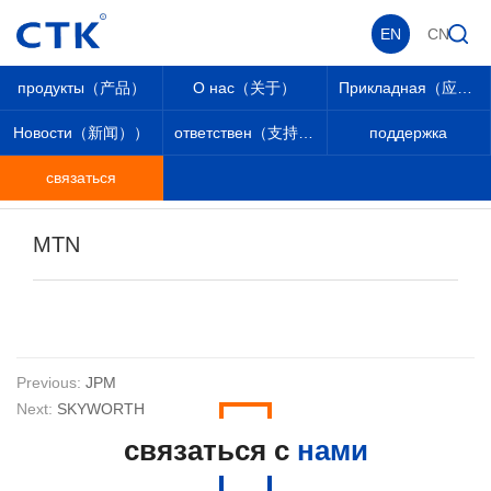
EN
CN
продукты（产品）
О нас（关于）
Прикладная（应用））
Новости（新闻））
ответствен（支持））
поддержка
связаться
связаться
_
_
связаться
_
Партнер
_
MTN
Previous:
JPM
Next:
SKYWORTH
связаться с
нами