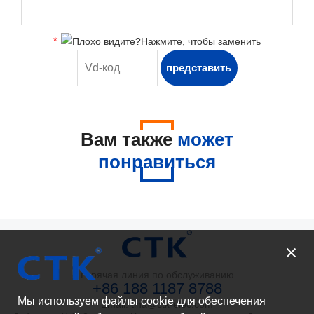
*
Вам также
может
понравиться
Горячая линия по обслуживанию
+86 188 1187 8788
Мы используем файлы cookie для обеспечения
Email: tina@ctk-elec.com