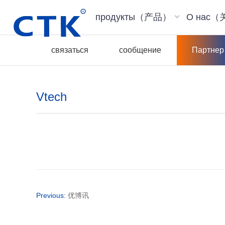
продукты（产品）
О нас
связаться
сообщение
Партнер
Vtech
Previous:
优博讯