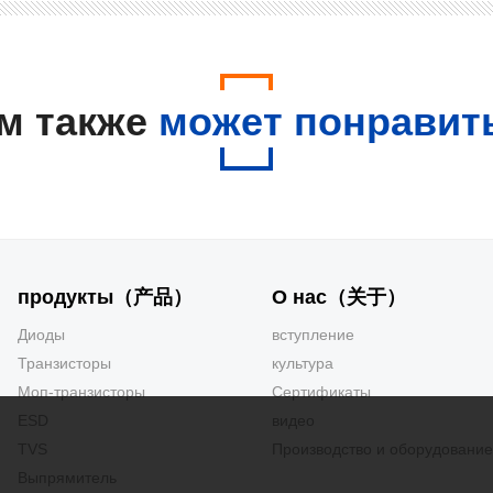
м также
может понравит
продукты（产品）
О нас（关于）
Диоды
вступление
Транзисторы
культура
Моп-транзисторы
Сертификаты
ESD
видео
TVS
Производство и оборудование
Выпрямитель