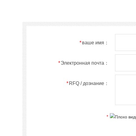
*
ваше имя：
*
Электронная почта：
*
RFQ / дознание：
*