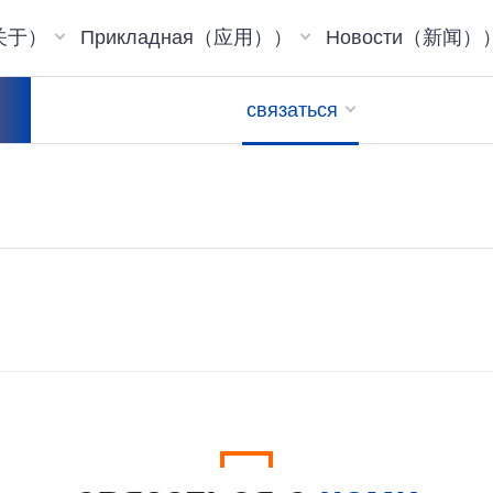
（关于）
Прикладная（应用））
Новости（新闻）
связаться