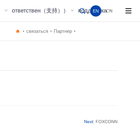
）
ответствен（支持））
поддержка
EN
CN
связаться
Партнер
Next:
FOXCONN