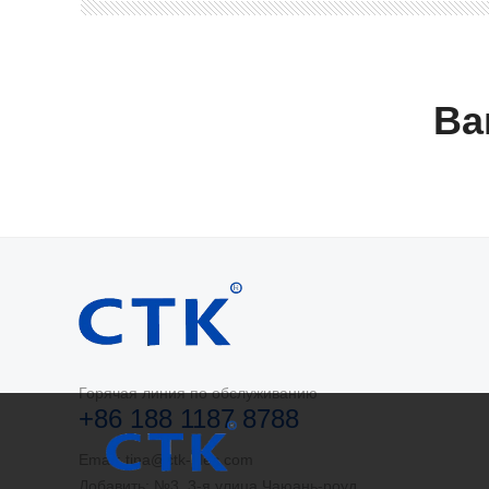
Ва
Горячая линия по обслуживанию
+86 188 1187 8788
Email: tina@ctk-elec.com
Добавить: №3, 3-я улица Чаюань-роуд,