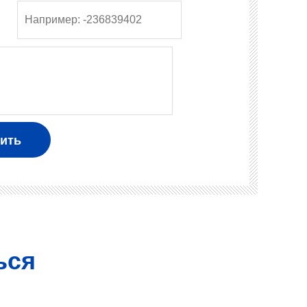
：
ься