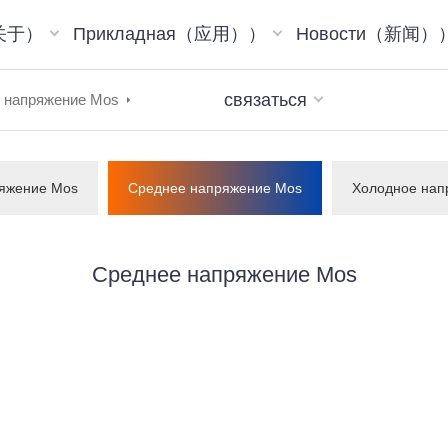
（关于）
Прикладная（应用））
Новости（新闻）
связаться
 напряжение Mos
ряжение Mos
Среднее напряжение Mos
Холодное нап
Среднее напряжение Mos