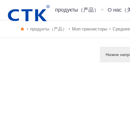
продукты（产品）
О нас
продукты（产品）
Моп-транзисторы
Среднее
Низкое нап