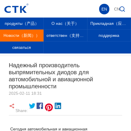
EN
CN
продукты（产品）
О нас（关于）
Прикладная（应用））
Новости（新闻））
ответствен（支持））
поддержка
связаться
Новости（新闻））
_
_
Новости（新闻））
_
Новости отрасли
_
Надежный производитель
выпрямительных диодов для
автомобильной и авиационной
промышленности
2025-02-11 18:31
Share:
Сегодня автомобильная и авиационная